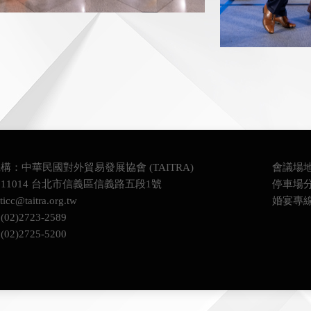
230913-2023 AMF-1322.jpg
20230913-2023 AM
構：中華民國對外貿易發展協會 (TAITRA)
會議場地訂
11014 台北市信義區信義路五段1號
停車場分機
ticc@taitra.org.tw
婚宴專線：
2)2723-2589
2)2725-5200