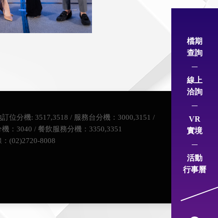
F-2085.jpg
檔期
查詢
線上
洽詢
位分機: 3517,3518 / 服務台分機：3000,3151 /
VR
：3040 / 餐飲服務分機：3350,3351
實境
(02)2720-8008
活動
行事曆