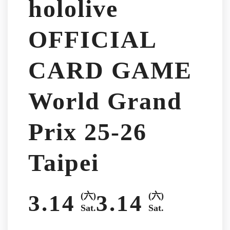
hololive
OFFICIAL
CARD GAME
World Grand
Prix 25-26
Taipei
3.14
(六)
3.14
(六)
Sat.
Sat.