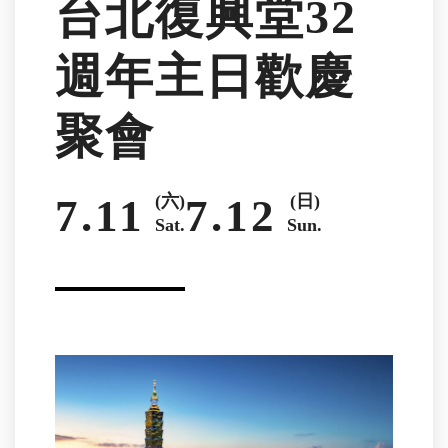
台北復興堂32
週年主日歡慶
聚會
7.11
(六)
7.12
(日)
Sat.
Sun.