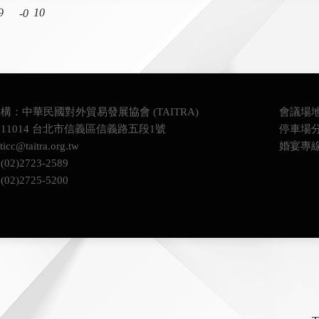
9
10
構：中華民國對外貿易發展協會 (TAITRA)
會議場地訂
11014 台北市信義區信義路五段1號
停車場分機
ticc@taitra.org.tw
婚宴專線：
2)2723-2589
2)2725-5200