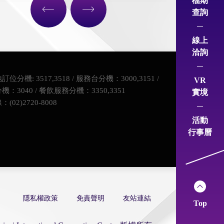
檔期
查詢
線上
洽詢
位分機: 3517,3518 / 服務台分機：3000,3151 /
VR
：3040 / 餐飲服務分機：3350,3351
實境
(02)2720-8008
活動
行事曆
隱私權政策
免責聲明
友站連結
Top