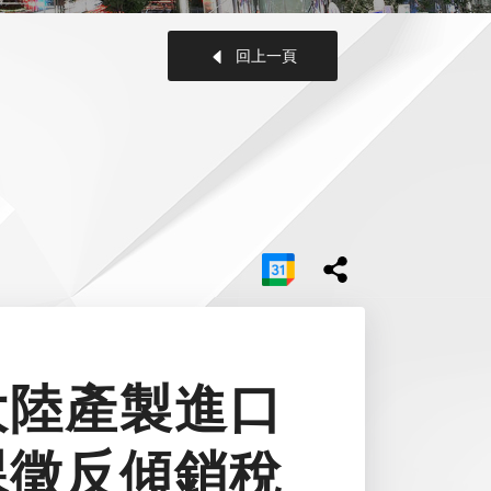
回上一頁
大陸產製進口
課徵反傾銷稅