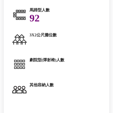
馬蹄型人數
92
3X2公尺攤位數
劇院型(彈射椅)人數
其他容納人數