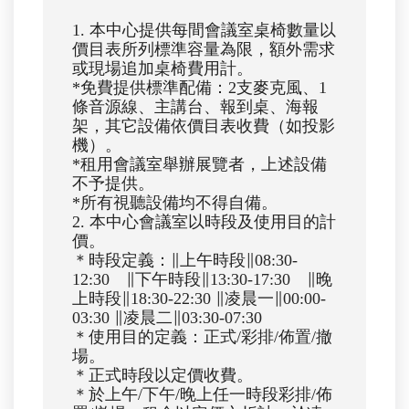
1. 本中心提供每間會議室桌椅數量以
價目表所列標準容量為限，額外需求
或現場追加桌椅費用計。
*免費提供標準配備：2支麥克風、1
條音源線、主講台、報到桌、海報
架，其它設備依價目表收費（如投影
機）。
*租用會議室舉辦展覽者，上述設備
不予提供。
*所有視聽設備均不得自備。
2. 本中心會議室以時段及使用目的計
價。
＊時段定義：∥上午時段∥08:30-
12:30 ∥下午時段∥13:30-17:30 ∥晚
上時段∥18:30-22:30 ∥凌晨一∥00:00-
03:30 ∥凌晨二∥03:30-07:30
＊使用目的定義：正式/彩排/佈置/撤
場。
＊正式時段以定價收費。
＊於上午/下午/晚上任一時段彩排/佈