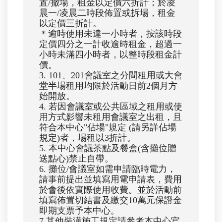
置/撤場，租金以定價六折計；於凌
晨一/凌晨二時段佈置或拆場，租金
以定價三折計。
＊逾時使用未達一小時者，按該時段
定價四分之一計收逾時租金，超過一
小時未滿四小時者，以整時段租金計
價。
3. 101、201會議室之分間租用或大會
堂半場租用均限於活動日前2個月方
始開放。
4. 若因會議室或公共區域之租用或使
用方式影響未租用會議室之出租，且
符合本中心"佔場"規定 (請另詳佔場
規定)者，場租以3折計。
5. 本中心會議茶點及餐盒(含攤位贈
送點心)禁止自帶。
6. 攤位/會議室如需申請臨時電力，
請事前提出並填寫用電申請表，費用
於會後依實際使用收費。並於活動前
填寫佈置切結書及繳交10萬元保證金
即期支票予本中心。
7.其他裝潢施工規定請參考本中心官