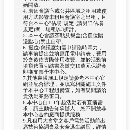
始開放。
4. 若因會議室或公共區域之租用或使
用方式影響未租用會議室之出租，且
符合本中心"佔場"規定 (請另詳佔場
規定)者，場租以3折計。
5. 本中心會議茶點及餐盒(含攤位贈
送點心)禁止自帶。
6. 攤位/會議室如需申請臨時電力，
請事前提出並填寫用電申請表，費用
於會後依實際使用收費。並於活動前
填寫佈置切結書及繳交10萬元保證金
即期支票予本中心。
7.其他裝潢施工規定請參考本中心官
網並配合辦理，並填寫相關施工文件
予本中心工程組備查，如有疑問請洽
貴活動業務窗口。
8.本中心自111年起活動若有直播需
求，請主動告知承辦人，恕不開放非
本中心合約廠商提供服務。
9.凡租用大會堂之客戶需於活動前出
席技術協調會及安全逃生講習，詳情